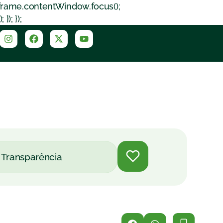
iframe.contentWindow.focus();
); });
Transparência