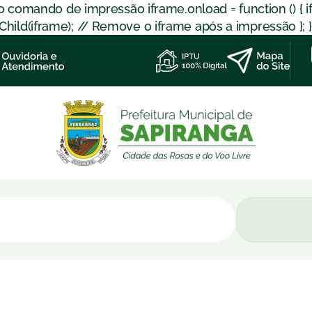
 o comando de impressão iframe.onload = function () { 
d(iframe); // Remove o iframe após a impressão }; }); }