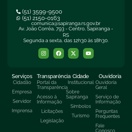
(51) 3599-9500
(51) 2150-0163
comunica@sapiranga.rs.gov.br
Av. João Corrêa, 793 - Centro, Sapiranga -
RS
Segunda a sexta, das 12h30 às 18h30.
Serviços
Transparência
Cidade
Ouvidoria
Cidadão
Portal da
Institucional
Ouvidoria
Transparência
Geral
Empresa
Sobre
Acesso à
Sapiranga
Serviço de
Servidor
Informação
Informação
Símbolos
Imprensa
Licitações
Perguntas
Turísmo
Frequentes
Legislação
Fale
Conosco