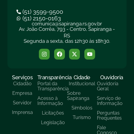
(51) 3599-9500
(51) 2150-0163
comunica@sapiranga.rs.gov.br
Av. João Corrêa, 793 - Centro, Sapiranga -
RS
Segunda a sexta, das 12h30 às 18h30.
Serviços
Transparência
Cidade
Ouvidoria
Cidadão
Portal da
Institucional
Ouvidoria
Transparência
Geral
Empresa
Sobre
Acesso à
Sapiranga
Serviço de
Servidor
Informação
Informação
Símbolos
Imprensa
Licitações
Perguntas
Turísmo
Frequentes
Legislação
Fale
Conosco