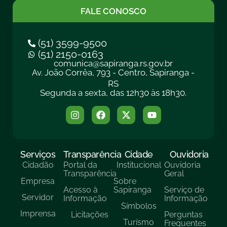
FALE CONOSCO
(51) 3599-9500
(51) 2150-0163
comunica@sapiranga.rs.gov.br
Av. João Corrêa, 793 - Centro, Sapiranga -
RS
Segunda a sexta, das 12h30 às 18h30.
Serviços
Transparência
Cidade
Ouvidoria
Cidadão
Portal da
Institucional
Ouvidoria
Transparência
Geral
Empresa
Sobre
Acesso à
Sapiranga
Serviço de
Servidor
Informação
Informação
Símbolos
Imprensa
Licitações
Perguntas
Turísmo
Frequentes