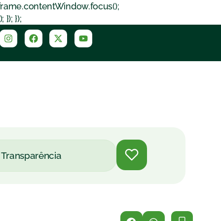
iframe.contentWindow.focus();
); });
Transparência