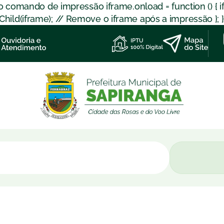
 o comando de impressão iframe.onload = function () { 
d(iframe); // Remove o iframe após a impressão }; }); }