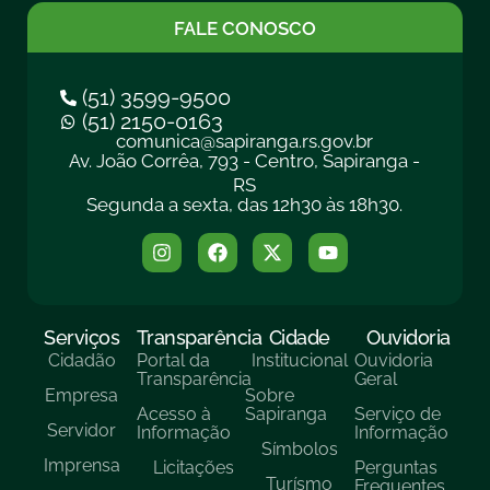
FALE CONOSCO
(51) 3599-9500
(51) 2150-0163
comunica@sapiranga.rs.gov.br
Av. João Corrêa, 793 - Centro, Sapiranga -
RS
Segunda a sexta, das 12h30 às 18h30.
Serviços
Transparência
Cidade
Ouvidoria
Cidadão
Portal da
Institucional
Ouvidoria
Transparência
Geral
Empresa
Sobre
Acesso à
Sapiranga
Serviço de
Servidor
Informação
Informação
Símbolos
Imprensa
Licitações
Perguntas
Turísmo
Frequentes