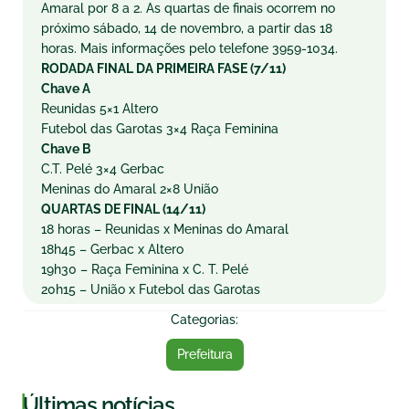
Amaral por 8 a 2. As quartas de finais ocorrem no
próximo sábado, 14 de novembro, a partir das 18
horas. Mais informações pelo telefone 3959-1034.
RODADA FINAL DA PRIMEIRA FASE (7/11)
Chave A
Reunidas 5×1 Altero
Futebol das Garotas 3×4 Raça Feminina
Chave B
C.T. Pelé 3×4 Gerbac
Meninas do Amaral 2×8 União
QUARTAS DE FINAL (14/11)
18 horas – Reunidas x Meninas do Amaral
18h45 – Gerbac x Altero
19h30 – Raça Feminina x C. T. Pelé
20h15 – União x Futebol das Garotas
Categorias:
Prefeitura
|
Últimas notícias