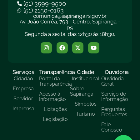
(51) 3599-9500
(51) 2150-0163
comunica@sapiranga.rs.gov.br
Av. João Corrêa, 793 - Centro, Sapiranga -
RS
Segunda a sexta, das 12h30 às 18h30.
Serviços
Transparência
Cidade
Ouvidoria
Cidadão
Portal da
Institucional
Ouvidoria
Transparência
Geral
Empresa
Sobre
Acesso à
Sapiranga
Serviço de
Servidor
Informação
Informação
Símbolos
Imprensa
Licitações
Perguntas
Turísmo
Frequentes
Legislação
Fale
Conosco