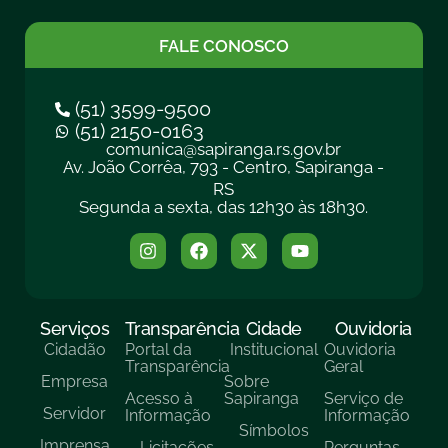
FALE CONOSCO
(51) 3599-9500
(51) 2150-0163
comunica@sapiranga.rs.gov.br
Av. João Corrêa, 793 - Centro, Sapiranga -
RS
Segunda a sexta, das 12h30 às 18h30.
Serviços
Transparência
Cidade
Ouvidoria
Cidadão
Portal da
Institucional
Ouvidoria
Transparência
Geral
Empresa
Sobre
Acesso à
Sapiranga
Serviço de
Servidor
Informação
Informação
Símbolos
Imprensa
Licitações
Perguntas