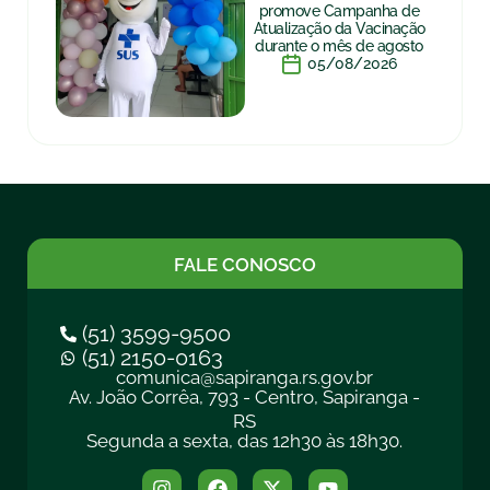
promove Campanha de
Atualização da Vacinação
durante o mês de agosto
05/08/2026
FALE CONOSCO
(51) 3599-9500
(51) 2150-0163
comunica@sapiranga.rs.gov.br
Av. João Corrêa, 793 - Centro, Sapiranga -
RS
Segunda a sexta, das 12h30 às 18h30.