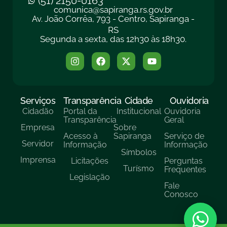
(51) 2150-0163
comunica@sapiranga.rs.gov.br
Av. João Corrêa, 793 - Centro, Sapiranga -
RS
Segunda a sexta, das 12h30 às 18h30.
Serviços
Transparência
Cidade
Ouvidoria
Cidadão
Portal da
Institucional
Ouvidoria
Transparência
Geral
Empresa
Sobre
Acesso à
Sapiranga
Serviço de
Servidor
Informação
Informação
Símbolos
Imprensa
Licitações
Perguntas
Turísmo
Frequentes
Legislação
Fale
Conosco