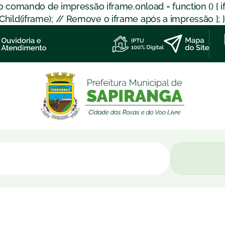
 o comando de impressão iframe.onload = function () { 
d(iframe); // Remove o iframe após a impressão }; }); }