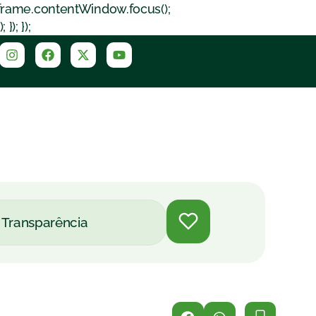
iframe.contentWindow.focus();
); });
Transparência