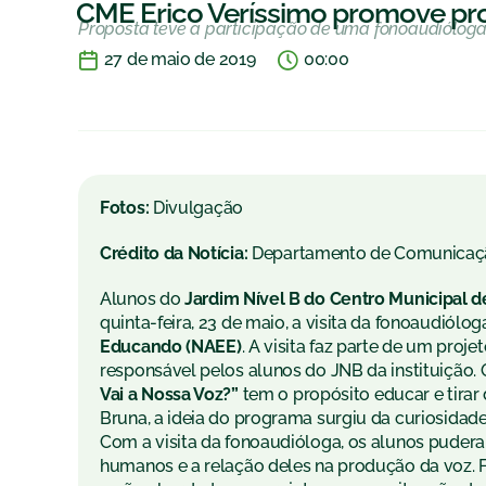
CME Érico Veríssimo promove pro
Proposta teve a participação de uma fonoaudiólog
27 de maio de 2019
00:00
Fotos:
Divulgação
Crédito da Notícia:
Departamento de Comunicaç
Alunos do
Jardim Nível B do Centro Municipal d
quinta-feira, 23 de maio, a visita da fonoaudiól
Educando (NAEE)
. A visita faz parte de um proj
responsável pelos alunos do JNB da instituição. 
Vai a Nossa Voz?”
tem o propósito educar e tirar
Bruna, a ideia do programa surgiu da curiosidade 
Com a visita da fonoaudióloga, os alunos puder
humanos e a relação deles na produção da voz. 