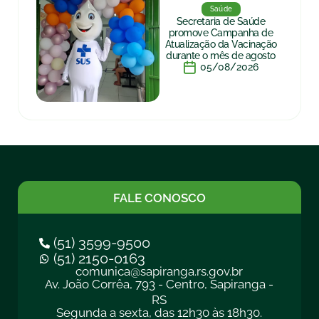
Saúde
Secretaria de Saúde
promove Campanha de
Atualização da Vacinação
durante o mês de agosto
05/08/2026
FALE CONOSCO
(51) 3599-9500
(51) 2150-0163
comunica@sapiranga.rs.gov.br
Av. João Corrêa, 793 - Centro, Sapiranga -
RS
Segunda a sexta, das 12h30 às 18h30.