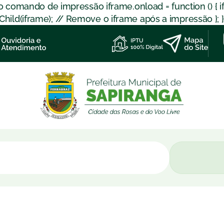
 o comando de impressão iframe.onload = function () { 
d(iframe); // Remove o iframe após a impressão }; }); }