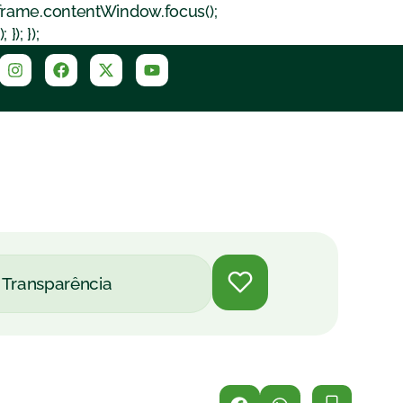
iframe.contentWindow.focus();
); });
Transparência