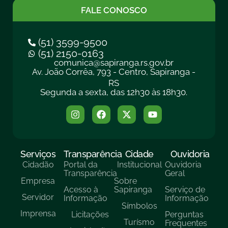
FALE CONOSCO
(51) 3599-9500
(51) 2150-0163
comunica@sapiranga.rs.gov.br
Av. João Corrêa, 793 - Centro, Sapiranga -
RS
Segunda a sexta, das 12h30 às 18h30.
Serviços
Transparência
Cidade
Ouvidoria
Cidadão
Portal da
Institucional
Ouvidoria
Transparência
Geral
Empresa
Sobre
Acesso à
Sapiranga
Serviço de
Servidor
Informação
Informação
Símbolos
Imprensa
Licitações
Perguntas
Turísmo
Frequentes