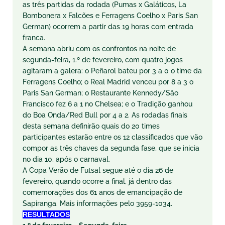
as três partidas da rodada (Pumas x Galáticos, La
Bombonera x Falcões e Ferragens Coelho x Paris San
German) ocorrem a partir das 19 horas com entrada
franca.
A semana abriu com os confrontos na noite de
segunda-feira, 1.º de fevereiro, com quatro jogos
agitaram a galera: o Peñarol bateu por 3 a 0 o time da
Ferragens Coelho; o Real Madrid venceu por 8 a 3 o
Paris San German; o Restaurante Kennedy/São
Francisco fez 6 a 1 no Chelsea; e o Tradição ganhou
do Boa Onda/Red Bull por 4 a 2. As rodadas finais
desta semana definirão quais do 20 times
participantes estarão entre os 12 classificados que vão
compor as três chaves da segunda fase, que se inicia
no dia 10, após o carnaval.
A Copa Verão de Futsal segue até o dia 26 de
fevereiro, quando ocorre a final, já dentro das
comemorações dos 61 anos de emancipação de
Sapiranga. Mais informações pelo 3959-1034.
RESULTADOS