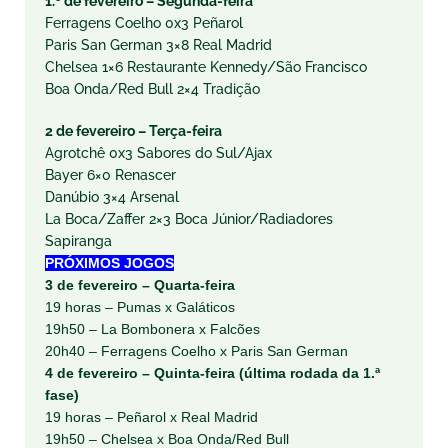
1.º de fevereiro – Segunda-feira
Ferragens Coelho 0x3 Peñarol
Paris San German 3×8 Real Madrid
Chelsea 1×6 Restaurante Kennedy/São Francisco
Boa Onda/Red Bull 2×4 Tradição
2 de fevereiro – Terça-feira
Agrotchê 0x3 Sabores do Sul/Ajax
Bayer 6×0 Renascer
Danúbio 3×4 Arsenal
La Boca/Zaffer 2×3 Boca Júnior/Radiadores
Sapiranga
PRÓXIMOS JOGOS
3 de fevereiro – Quarta-feira
19 horas – Pumas x Galáticos
19h50 – La Bombonera x Falcões
20h40 – Ferragens Coelho x Paris San German
4 de fevereiro – Quinta-feira (última rodada da 1.ª
fase)
19 horas – Peñarol x Real Madrid
19h50 – Chelsea x Boa Onda/Red Bull