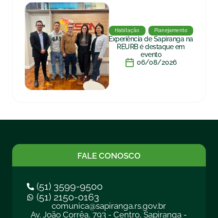
Habitação
Planejamento
Experiência de Sapiranga na
REURB é destaque em
evento
06/08/2026
FALE CONOSCO
(51) 3599-9500
(51) 2150-0163
comunica@sapiranga.rs.gov.br
Av. João Corrêa, 793 - Centro, Sapiranga -