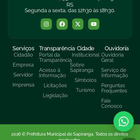
RS
Segunda a sexta, das 12h30 às 18h30.
Serviços
Transparência
Cidade
Ouvidoria
Cidadão
Portal da
Institucional
Ouvidoria
Transparência
Geral
Empresa
Sobre
Acesso à
Sapiranga
Serviço de
Servidor
Informação
Informação
Símbolos
Imprensa
Licitações
Perguntas
Turísmo
Frequentes
Legislação
Fale
Conosco
2026 © Prefeitura Municipal de Sapiranga. Todos os direitos