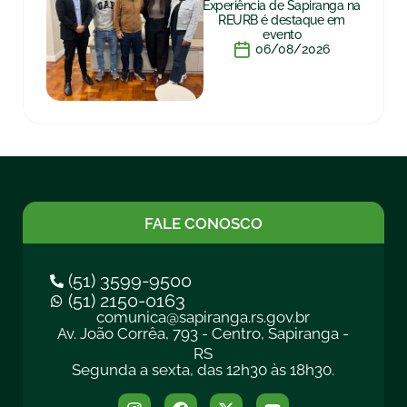
Experiência de Sapiranga na
REURB é destaque em
evento
06/08/2026
FALE CONOSCO
(51) 3599-9500
(51) 2150-0163
comunica@sapiranga.rs.gov.br
Av. João Corrêa, 793 - Centro, Sapiranga -
RS
Segunda a sexta, das 12h30 às 18h30.