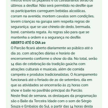
metros entre os piquetes e os cavalarianos serão os
últimos a desfilar. Não será permitido no desfile que
os participantes carreguem bebidas alcoólicas,
corram na avenida; montem cavalos sem condições,
levem crianças na garupa sem respeita regras de
seguranlça; que se use chinelo de dedo, bermuda,
boné, camiseta regata. As regras são para que se
mantenha a ordem e a segurança no desfile.
ABERTO ATÉ O DIA 20
O Parcão ficará aberto diariamente ao público até o
dia 20, com atrações diárias e horário de
encerramento conforme o show do dia. No total, serão
14 dias de celebração da tradição gaúcha com
atrações culturais e musicais, além de comida
campeira e produtos tradicionalistas. O Acampamento
funcionará até o feriado de 20 de setembro, dia em
que as atividades se encerrarão às 23 horas com
show e baile no pavilhão principal do Parcão.
Neste final de semana, os destaques da programação
são o Baile da Terceira Idade com o som de Sérgio
Souza e Embalos do Sul, a partir das 14 horas desta