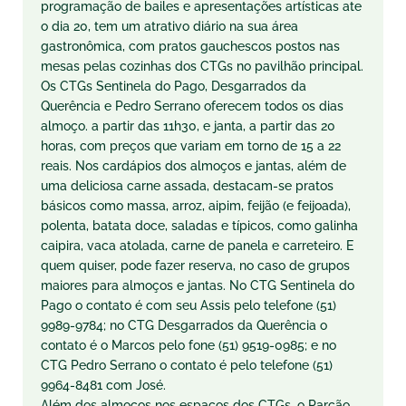
programação de bailes e apresentações artísticas ate
o dia 20, tem um atrativo diário na sua área
gastronômica, com pratos gauchescos postos nas
mesas pelas cozinhas dos CTGs no pavilhão principal.
Os CTGs Sentinela do Pago, Desgarrados da
Querência e Pedro Serrano oferecem todos os dias
almoço. a partir das 11h30, e janta, a partir das 20
horas, com preços que variam em torno de 15 a 22
reais. Nos cardápios dos almoços e jantas, além de
uma deliciosa carne assada, destacam-se pratos
básicos como massa, arroz, aipim, feijão (e feijoada),
polenta, batata doce, saladas e típicos, como galinha
caipira, vaca atolada, carne de panela e carreteiro. E
quem quiser, pode fazer reserva, no caso de grupos
maiores para almoços e jantas. No CTG Sentinela do
Pago o contato é com seu Assis pelo telefone (51)
9989-9784; no CTG Desgarrados da Querência o
contato é o Marcos pelo fone (51) 9519-0985; e no
CTG Pedro Serrano o contato é pelo telefone (51)
9964-8481 com José.
Além dos almoços nos espaços dos CTGs, o Parcão