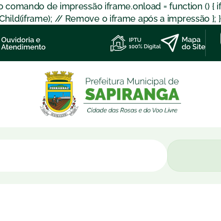
 o comando de impressão iframe.onload = function () { 
d(iframe); // Remove o iframe após a impressão }; }); }