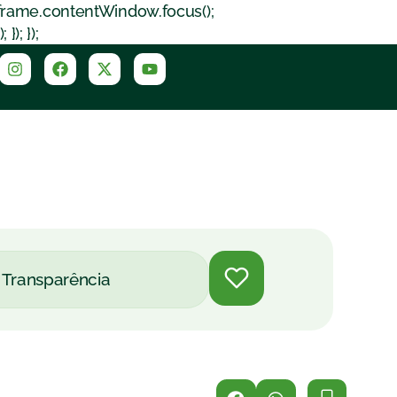
iframe.contentWindow.focus();
); });
Transparência