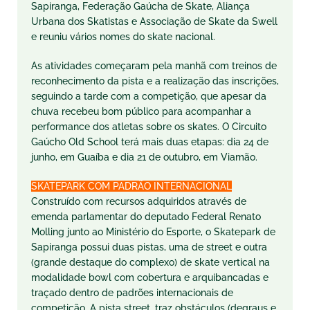
Sapiranga, Federação Gaúcha de Skate, Aliança
Urbana dos Skatistas e Associação de Skate da Swell
e reuniu vários nomes do skate nacional.
As atividades começaram pela manhã com treinos de
reconhecimento da pista e a realização das inscrições,
seguindo a tarde com a competição, que apesar da
chuva recebeu bom público para acompanhar a
performance dos atletas sobre os skates. O Circuito
Gaúcho Old School
ter
á mais duas etapas: dia 24 de
junho, em Guaíba e dia 21 de outubro, em Viamão.
SKATEPARK COM PADRÃO INTERNACIONAL
Construído com recursos adquiridos através de
emenda parlamentar do deputado Federal Renato
Molling junto ao Ministério do Esporte, o Skatepark de
Sapiranga possui duas pistas, uma de street e outra
(grande destaque do complexo) de skate vertical na
modalidade bowl com cobertura e arquibancadas e
traçado dentro de padrões internacionais de
competição. A pista street, traz obstáculos (degraus e