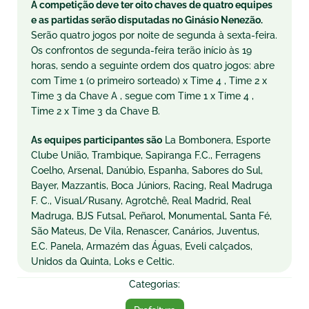
A competição deve ter oito chaves de quatro equipes
e as partidas serão disputadas no Ginásio Nenezão.
Serão quatro jogos por noite de segunda à sexta-feira.
Os confrontos de segunda-feira terão início às 19
horas, sendo a seguinte ordem dos quatro jogos: abre
com Time 1 (o primeiro sorteado) x Time 4 , Time 2 x
Time 3 da Chave A , segue com Time 1 x Time 4 ,
Time 2 x Time 3 da Chave B.
As equipes participantes são
La Bombonera, Esporte
Clube União, Trambique, Sapiranga F.C., Ferragens
Coelho, Arsenal, Danúbio, Espanha, Sabores do Sul,
Bayer, Mazzantis, Boca Júniors, Racing, Real Madruga
F. C., Visual/Rusany, Agrotchê, Real Madrid, Real
Madruga, BJS Futsal, Peñarol, Monumental, Santa Fé,
São Mateus, De Vila, Renascer, Canários, Juventus,
E.C. Panela, Armazém das Águas, Eveli calçados,
Unidos da Quinta, Loks e Celtic.
Categorias: