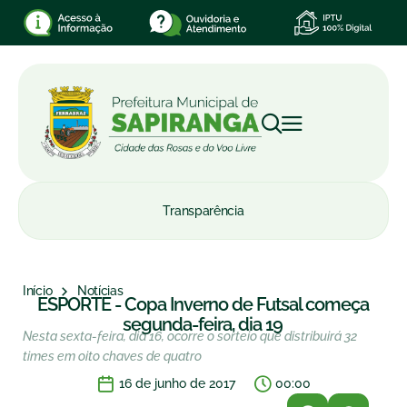
Transparência
Início
Notícias
ESPORTE - Copa Inverno de Futsal começa
segunda-feira, dia 19
Nesta sexta-feira, dia 16, ocorre o sorteio que distribuirá 32
times em oito chaves de quatro
16 de junho de 2017
00:00