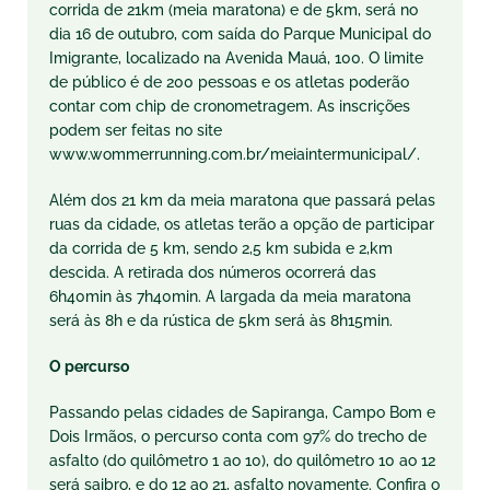
corrida de 21km (meia maratona) e de 5km, será no
dia 16 de outubro, com saída do Parque Municipal do
Imigrante, localizado na Avenida Mauá, 100. O limite
de público é de 200 pessoas e os atletas poderão
contar com chip de cronometragem. As inscrições
podem ser feitas no site
www.wommerrunning.com.br/meiaintermunicipal/.
Além dos 21 km da meia maratona que passará pelas
ruas da cidade, os atletas terão a opção de participar
da corrida de 5 km, sendo 2,5 km subida e 2,km
descida. A retirada dos números ocorrerá das
6h40min às 7h40min. A largada da meia maratona
será às 8h e da rústica de 5km será às 8h15min.
O percurso
Passando pelas cidades de Sapiranga, Campo Bom e
Dois Irmãos, o percurso conta com 97% do trecho de
asfalto (do quilômetro 1 ao 10), do quilômetro 10 ao 12
será saibro, e do 12 ao 21, asfalto novamente. Confira o