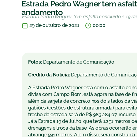
Estrada Pedro Wagner tem asfalto
andamento
Estrada Pedro Wagner tem asfalto concluído e 19 d
29 de outubro de 2021
00:00
Fotos:
Departamento de Comunicação
Crédito da Notícia:
Departamento de Comunicaç
A Estrada Pedro Wagner está com o asfalto concl
divisa com Campo Bom, está agora na fase de fina
além de sarjeta de concreto nos dois lados da v
gabiões (cestões de estrutura armada) para evita
trecho da estrada será de R$ 983.284,07, recurso
Já a Estrada
19 de Julho
, que
ter
á 1.291 metros d
drenagens e troca da base. As obras ocorrerão e
abrange 591 metros. Além disso, será construída