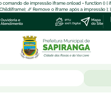
 o comando de impressão iframe.onload = function () { 
d(iframe); // Remove o iframe após a impressão }; }); }