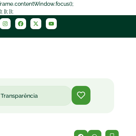
iframe.contentWindow.focus();
); });
Transparência