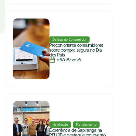
Defesa do Consumidor
Procon orienta consumidores
sobre compra segura no Dia
dos Pais
06/08/2026
Habitação
Planejamento
Experiência de Sapiranga na
REURB é destaque em evento