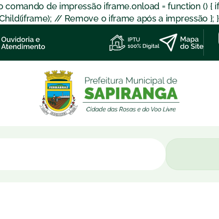
 o comando de impressão iframe.onload = function () { 
d(iframe); // Remove o iframe após a impressão }; }); }