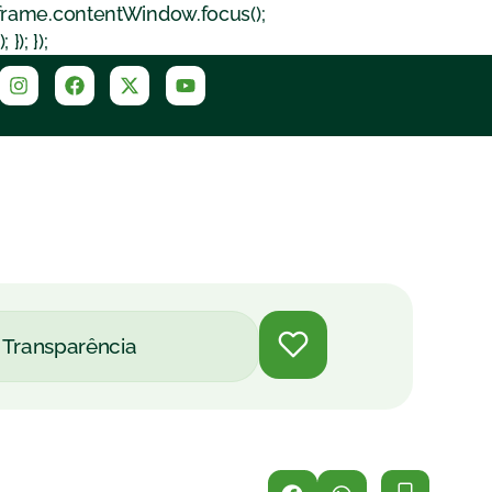
iframe.contentWindow.focus();
); });
Transparência