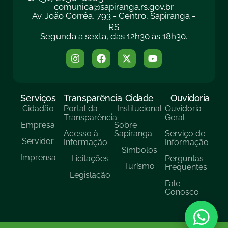
comunica@sapiranga.rs.gov.br
Av. João Corrêa, 793 - Centro, Sapiranga -
RS
Segunda a sexta, das 12h30 às 18h30.
Serviços
Transparência
Cidade
Ouvidoria
Cidadão
Portal da
Institucional
Ouvidoria
Transparência
Geral
Empresa
Sobre
Acesso à
Sapiranga
Serviço de
Servidor
Informação
Informação
Símbolos
Imprensa
Licitações
Perguntas
Turísmo
Frequentes
Legislação
Fale
Conosco