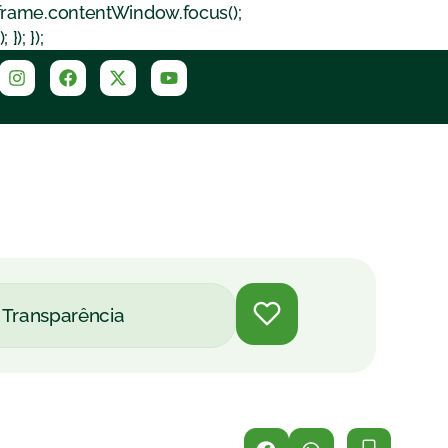
iframe.contentWindow.focus();
); });
Transparência