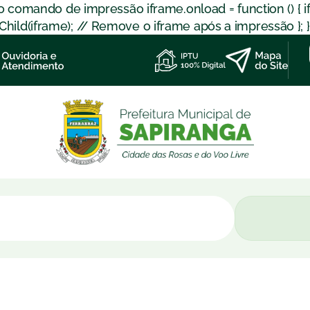
 o comando de impressão iframe.onload = function () { 
d(iframe); // Remove o iframe após a impressão }; }); }