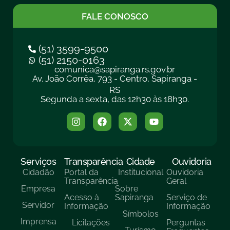
FALE CONOSCO
(51) 3599-9500
(51) 2150-0163
comunica@sapiranga.rs.gov.br
Av. João Corrêa, 793 - Centro, Sapiranga -
RS
Segunda a sexta, das 12h30 às 18h30.
Serviços
Transparência
Cidade
Ouvidoria
Cidadão
Portal da
Institucional
Ouvidoria
Transparência
Geral
Empresa
Sobre
Acesso à
Sapiranga
Serviço de
Servidor
Informação
Informação
Símbolos
Imprensa
Licitações
Perguntas