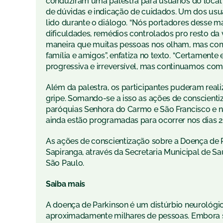
conduziram uma palestra para usuários do loc
de dúvidas e indicação de cuidados. Um dos usu
lido durante o diálogo. “Nós portadores desse
dificuldades, remédios controlados pro resto d
maneira que muitas pessoas nos olham, mas com
família e amigos”, enfatiza no texto. “Certamente
progressiva e irreversível, mas continuamos com 
Além da palestra, os participantes puderam reali
gripe. Somando-se a isso as ações de conscienti
paróquias Senhora do Carmo e São Francisco e n
ainda estão programadas para ocorrer nos dias 2
As ações de conscientização sobre a Doença de 
Sapiranga, através da Secretaria Municipal de Sa
São Paulo.
Saiba mais
A doença de Parkinson é um distúrbio neurológi
aproximadamente milhares de pessoas. Embora 