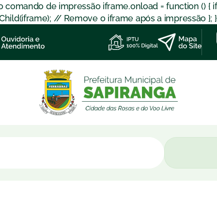
 o comando de impressão iframe.onload = function () { 
d(iframe); // Remove o iframe após a impressão }; }); }