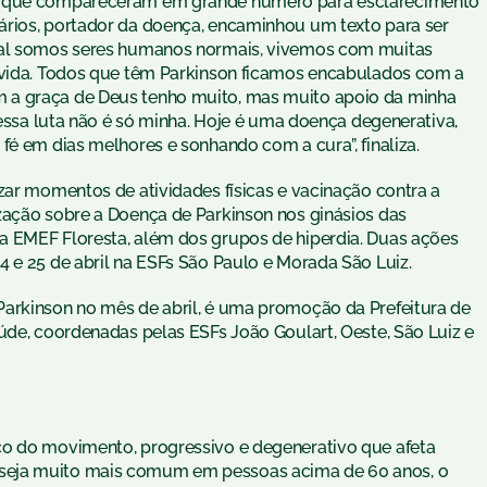
al que compareceram em grande número para esclarecimento
ários, portador da doença, encaminhou um texto para ser
 mal somos seres humanos normais, vivemos com muitas
a vida. Todos que têm Parkinson ficamos encabulados com a
 a graça de Deus tenho muito, mas muito apoio da minha
 essa luta não é só minha. Hoje é uma doença degenerativa,
fé em dias melhores e sonhando com a cura”, finaliza.
zar momentos de atividades físicas e vacinação contra a
zação sobre a Doença de Parkinson nos ginásios das
a EMEF Floresta, além dos grupos de hiperdia. Duas ações
4 e 25 de abril na ESFs São Paulo e Morada São Luiz.
Parkinson no mês de abril, é uma promoção da Prefeitura de
úde, coordenadas pelas ESFs João Goulart, Oeste, São Luiz e
co do movimento, progressivo e degenerativo que afeta
seja muito mais comum em pessoas acima de 60 anos, o