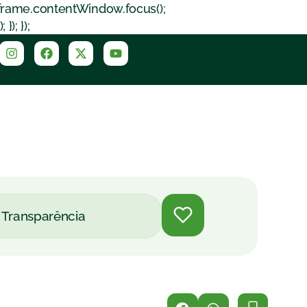
iframe.contentWindow.focus();
); });
Transparência