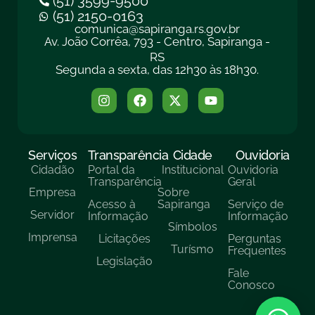
(51) 3599-9500
(51) 2150-0163
comunica@sapiranga.rs.gov.br
Av. João Corrêa, 793 - Centro, Sapiranga -
RS
Segunda a sexta, das 12h30 às 18h30.
Serviços
Transparência
Cidade
Ouvidoria
Cidadão
Portal da
Institucional
Ouvidoria
Transparência
Geral
Empresa
Sobre
Acesso à
Sapiranga
Serviço de
Servidor
Informação
Informação
Símbolos
Imprensa
Licitações
Perguntas
Turísmo
Frequentes
Legislação
Fale
Conosco