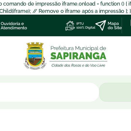
 o comando de impressão iframe.onload = function () { 
d(iframe); // Remove o iframe após a impressão }; }); }