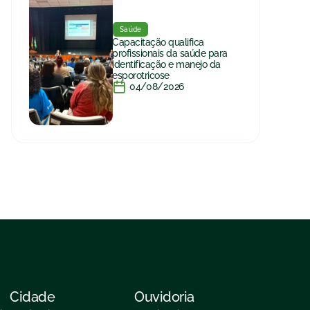
Saúde
Capacitação qualifica
profissionais da saúde para
identificação e manejo da
esporotricose
04/08/2026
Cidade
Ouvidoria