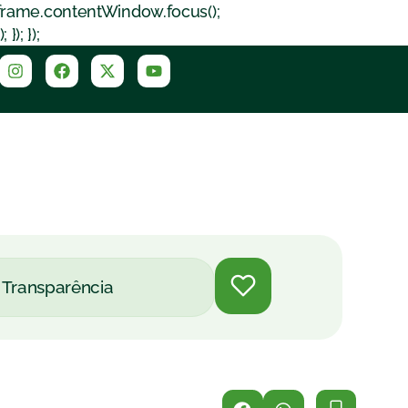
iframe.contentWindow.focus();
); });
Transparência