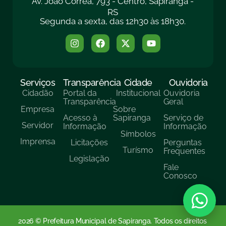
Av. João Corrêa, 793 - Centro, Sapiranga -
RS
Segunda a sexta, das 12h30 às 18h30.
Serviços
Transparência
Cidade
Ouvidoria
Cidadão
Portal da
Institucional
Ouvidoria
Transparência
Geral
Empresa
Sobre
Acesso à
Sapiranga
Serviço de
Servidor
Informação
Informação
Símbolos
Imprensa
Licitações
Perguntas
Turísmo
Frequentes
Legislação
Fale
Conosco
2026 © Prefeitura Municipal de Sapiranga. Todos os direitos