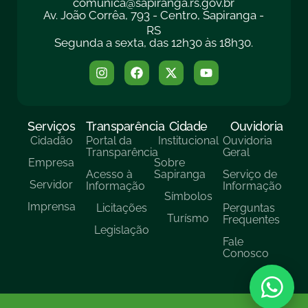
comunica@sapiranga.rs.gov.br
Av. João Corrêa, 793 - Centro, Sapiranga -
RS
Segunda a sexta, das 12h30 às 18h30.
Serviços
Transparência
Cidade
Ouvidoria
Cidadão
Portal da
Institucional
Ouvidoria
Transparência
Geral
Empresa
Sobre
Acesso à
Sapiranga
Serviço de
Servidor
Informação
Informação
Símbolos
Imprensa
Licitações
Perguntas
Turísmo
Frequentes
Legislação
Fale
Conosco