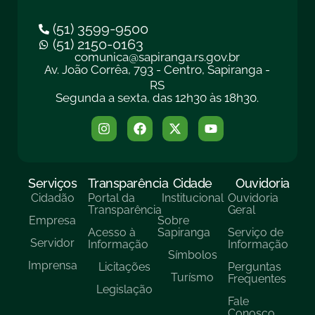
(51) 3599-9500
(51) 2150-0163
comunica@sapiranga.rs.gov.br
Av. João Corrêa, 793 - Centro, Sapiranga -
RS
Segunda a sexta, das 12h30 às 18h30.
Serviços
Transparência
Cidade
Ouvidoria
Cidadão
Portal da
Institucional
Ouvidoria
Transparência
Geral
Empresa
Sobre
Acesso à
Sapiranga
Serviço de
Servidor
Informação
Informação
Símbolos
Imprensa
Licitações
Perguntas
Turísmo
Frequentes
Legislação
Fale
Conosco