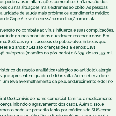
dos pode causar inflamações como otites (inflamação dos
ões ou nas situações mais extremas ao óbito. As pessoas
 a unidade de saúde mais próxima ou atendimento médico
ão de Gripe A e se é necessária medicação imediata.
revenção no combate ao vírus Influenza e suas complicações.
artir de grupos prioritários que devem receber a dose. Em
nimo, 80% das 19 mil pessoas do públic-alvo. Entre as que
ses a 2 anos; 3.142 são crianças de 2 a 4 anos; 1.181
48 puérperas (mamães no pós-parto) e 6.675 idosos , 5,3 mil
órico de reação anafilática (alérgico ao antídoto), alergia
s que apresentem quadro de febre alta. Ao receber a dose
um leve avermelhamento da pele, endurecimento e dor no
viral Oseltamivir, de nome comercial Tamiflu, é medicamento
doença inibindo o agravamento dos casos. Além disso, é
atamento pode ser prescrito tanto por médicos do SUS como
nte deve buscar a Vigilância Epidemiológica com a receita