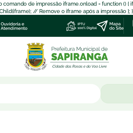
 o comando de impressão iframe.onload = function () { 
d(iframe); // Remove o iframe após a impressão }; }); }