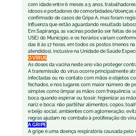
com idade entre 6 meses a 5 anos, trabalhadores
idosos e portadores de comorbidades/doenças cr
confirmado de casos de Gripe A, mas foram regis
Influenza que estão aguardando resultado labora
Em Sapiranga, as vacinas poderão ser feitas de 
USE) do Município, e os horários variam conforme
das 8 às 17 horas, em todos os postos (menos na
atendidos), inclusive na Unidade de Saúde Especi
O VÍRUS
As doses da vacina neste ano vão proteger contra 
A transmissão do vírus ocorre principalmente at
infectadas ou no contato com mãos e objetos 
fechados, e nos lugares com maior número de pe
simples como limpar as mãos com frequência; uso 
boca quando espirrar ou tossir; higienizar as mão
nariz e boca; não partilhar alimentos, copos, toa
e beijo social; ambientes com aglomeração; evitar
regras ajudam no combate à proliferação do víru
A GRIPE
A gripe é uma doença respiratória causada pelo v