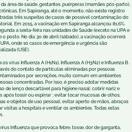
 da área de saúde, gestantes, puérperas (mamães pós-parto),
ônicas. Em Sapiranga, até o momento, não existe registro
tradas três suspeitas de casos de possível contaminação do
torial. Em 2015, a vacinação em Sapiranga alcançou 81,6%.
segunda a sexta-feira nas unidades de Saúde (exceto na UPA e
 o posto. No dia 30 de abril (sábado), a vacinação ocorrerá
 UPA, onde só casos de emergência e urgência são
alizada (USE).
os vírus Influenza A (H1N1), Influenza A (H3N2) e Influenza B.
ravés do contato de partículas eliminadas por pessoas
contaminados por secreções, muito comum em ambientes
ssoas concentradas. Por isso, é preciso adotar medidas
de lenço descartável para higiene nasal; cobrir nariz e
s após tossir ou espirrar ; evitar tocar mucosas de olhos,
lhas e objetos de uso pessoal; evitar aperto de mãos, abraços
 visitas a hospitais e ventilar os ambientes. Todas estas
s.
írus Influenza que provoca febre, tosse, dor de garganta,