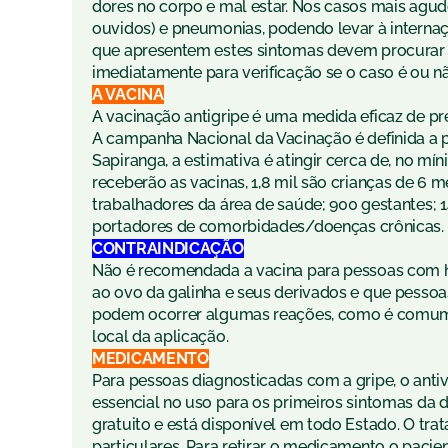
dores no corpo e mal estar. Nos casos mais agu
ouvidos) e pneumonias, podendo levar à internaç
que apresentem estes sintomas devem procurar
imediatamente para verificação se o caso é ou n
A VACINA
A vacinação antigripe é uma medida eficaz de p
A campanha Nacional da Vacinação é definida a p
Sapiranga, a estimativa é atingir cerca de, no mí
receberão as vacinas, 1,8 mil são crianças de 6 me
trabalhadores da área de saúde; 900 gestantes; 1
portadores de comorbidades/doenças crônicas.
CONTRAINDICAÇÃO
Não é recomendada a vacina para pessoas com hist
ao ovo da galinha e seus derivados e que pessoa
podem ocorrer algumas reações, como é comum 
local da aplicação.
MEDICAMENTO
Para pessoas diagnosticadas com a gripe, o anti
essencial no uso para os primeiros sintomas da 
gratuito e está disponível em todo Estado. O tr
particulares. Para retirar o medicamento o pacie