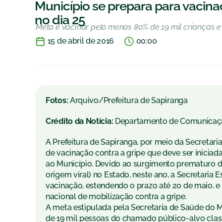
Município se prepara para vacina
no dia 25
Meta é vacinar pelo menos 80% de 19 mil crianças e
15 de abril de 2016
00:00
Fotos:
Arquivo/Prefeitura de Sapiranga
Crédito da Notícia:
Departamento de Comunicaç
A Prefeitura de Sapiranga, por meio da Secretar
de vacinação contra a gripe que deve ser inicia
ao Município. Devido ao surgimento prematuro de
origem viral) no Estado, neste ano, a Secretaria 
vacinação, estendendo o prazo até 20 de maio, e
nacional de mobilização contra a gripe.
A meta estipulada pela Secretaria de Saúde do 
de 19 mil pessoas do chamado público-alvo class