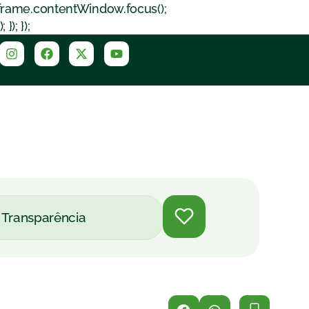
iframe.contentWindow.focus();
); });
Transparência