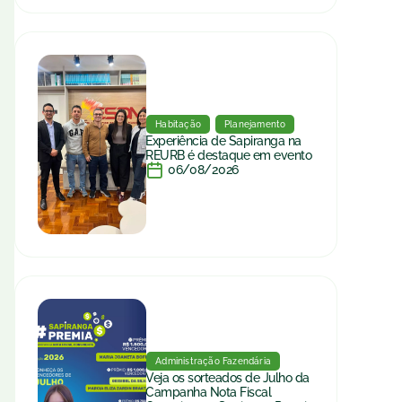
Habitação
Planejamento
Experiência de Sapiranga na
REURB é destaque em evento
06/08/2026
Administração Fazendária
Veja os sorteados de Julho da
Campanha Nota Fiscal