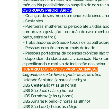
médica. Na possibilidade o suspeita de contrair
OS GRUPOS PRIORITÁRIOS
– Crianças de seis meses a menores de cinco an
– Gestantes
– Puérperas: mulheres no período até 45 dias a
comprove a gestação – certidão de nascimento, 
parto, entre outros)
– Trabalhadores de Saúde: todos os trabalhadore
– Pessoas com 60 anos ou mais de idade
– Pessoas portadoras de doenças crônicas não tra
independem da idade para a vacinação. No entan
especificando o motivo da indicação da vacina.
HORÁRIO DOS POSTOS PARA VACINAÇÃO
(segunda à sexta-feira, a partir de 25 de abril)
Unidade Sanitária (7 horas às 18h30)
UBS Centenário (7 às 18 horas)
UBS São Jacó (7 às 13 horas)
UBS Ferrabraz (7 às 13 horas)
UBS Amaral Ribeiro (7 horas às 18h30)
UBS São Luiz (7 horas às 18h30)