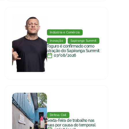
Indústria e Comércio
Inovação
Sapiranga Summit
Toguro é confirmado como
atração do Sapiranga Summit
07/08/2026
Defesa Civil
Sexta-feira de trabalho nas
ruas por causa do temporal