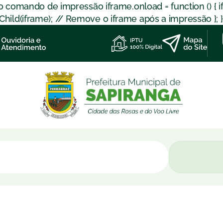
 o comando de impressão iframe.onload = function () { 
d(iframe); // Remove o iframe após a impressão }; }); }