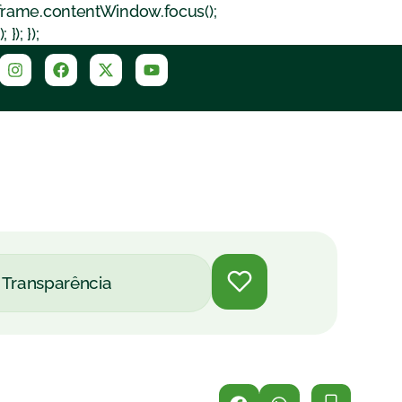
iframe.contentWindow.focus();
); });
Transparência