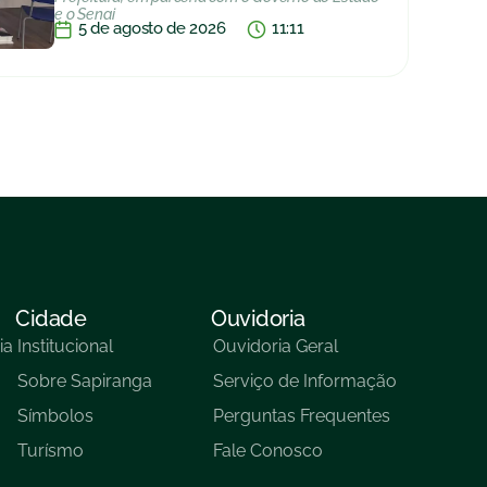
e o Senai
5 de agosto de 2026
11:11
Cidade
Ouvidoria
ia
Institucional
Ouvidoria Geral
Sobre Sapiranga
Serviço de Informação
Símbolos
Perguntas Frequentes
Turísmo
Fale Conosco