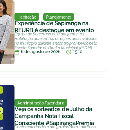
Habitação
Planejamento
Experiência de Sapiranga na
REURB é destaque em evento
Equipe da Secretaria de Planejamento e
Habitação apresentou as ações desenvolvidas
no município durante encontro promovido pela
Escola Superior de Direito Municipal (ESDM)
6 de agosto de 2026
15:10
Administração Fazendária
Veja os sorteados de Julho da
Campanha Nota Fiscal
Consciente #SapirangaPremia
Contemplados têm até 90 dias para solicitar o