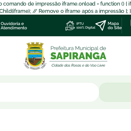
 o comando de impressão iframe.onload = function () { 
d(iframe); // Remove o iframe após a impressão }; }); }