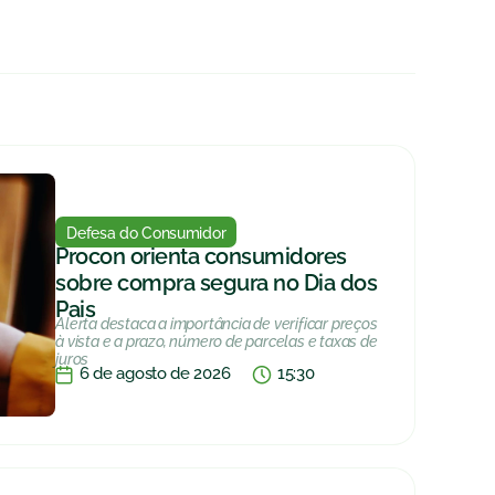
Defesa do Consumidor
Procon orienta consumidores
sobre compra segura no Dia dos
Pais
Alerta destaca a importância de verificar preços
à vista e a prazo, número de parcelas e taxas de
juros
6 de agosto de 2026
15:30