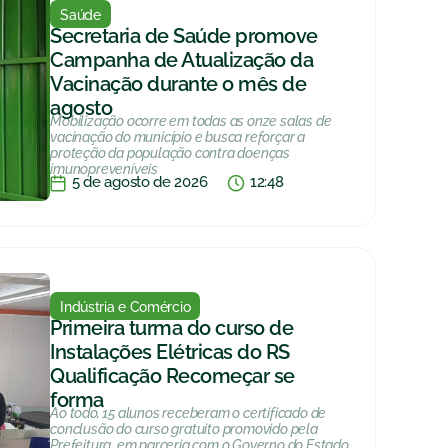
Saúde
Secretaria de Saúde promove
Campanha de Atualização da
Vacinação durante o mês de
agosto
Mobilização ocorre em todas as onze salas de
vacinação do município e busca reforçar a
proteção da população contra doenças
imunopreveníveis
5 de agosto de 2026
12:48
Indústria e Comércio
Primeira turma do curso de
Instalações Elétricas do RS
Qualificação Recomeçar se
forma
Ao todo, 15 alunos receberam o certificado de
conclusão do curso gratuito promovido pela
Prefeitura, em parceria com o Governo do Estado