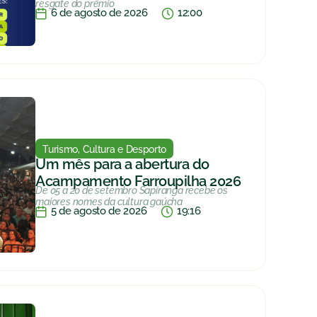
resgate do prêmio
6 de agosto de 2026
12:00
Turismo, Cultura e Desporto
Um mês para a abertura do
Acampamento Farroupilha 2026
De 05 a 20 de setembro Sapiranga recebe os
maiores nomes da cultura gaúcha
5 de agosto de 2026
19:16