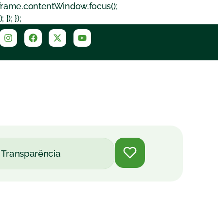
iframe.contentWindow.focus();
); });
Transparência