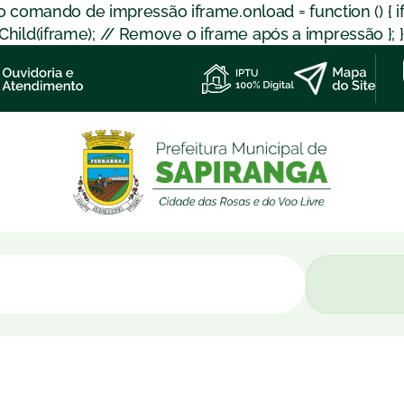
 o comando de impressão iframe.onload = function () { 
d(iframe); // Remove o iframe após a impressão }; }); }