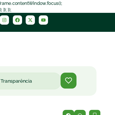
iframe.contentWindow.focus();
); });
Transparência