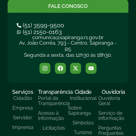
FALE CONOSCO
(51) 3599-9500
(51) 2150-0163
comunica@sapiranga.rs.gov.br
Av. João Corrêa, 793 - Centro, Sapiranga -
RS
Segunda a sexta, das 12h30 às 18h30.
Serviços
Transparência
Cidade
Ouvidoria
Cidadão
Portal da
Institucional
Ouvidoria
Transparência
Geral
Empresa
Sobre
Acesso à
Sapiranga
Serviço de
Servidor
Informação
Informação
Símbolos
Imprensa
Licitações
Perguntas
Turísmo
Frequentes