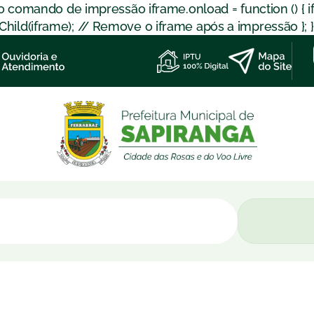
 o comando de impressão iframe.onload = function () { 
d(iframe); // Remove o iframe após a impressão }; }); }