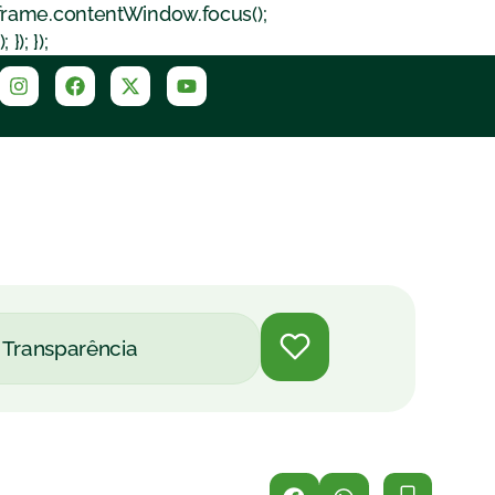
iframe.contentWindow.focus();
); });
Transparência