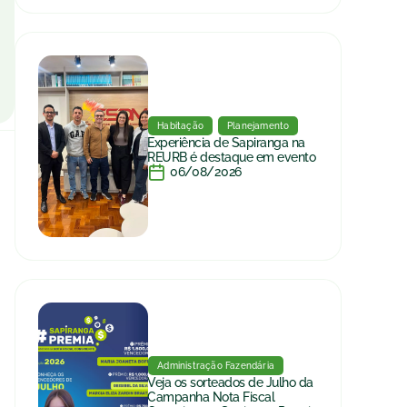
Habitação
Planejamento
Experiência de Sapiranga na
REURB é destaque em evento
06/08/2026
Administração Fazendária
Veja os sorteados de Julho da
Campanha Nota Fiscal