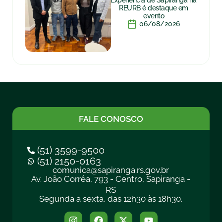
Experiência de Sapiranga na
REURB é destaque em
evento
06/08/2026
FALE CONOSCO
(51) 3599-9500
(51) 2150-0163
comunica@sapiranga.rs.gov.br
Av. João Corrêa, 793 - Centro, Sapiranga -
RS
Segunda a sexta, das 12h30 às 18h30.