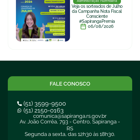
Administração Fazendária
Veja os sorteados de Julho
da Campanha Nota Fiscal
Consciente
#SapirangaPremia
06/08/2026
FALE CONOSCO
(51) 3599-9500
(51) 2150-0163
comunica@sapiranga.rs.gov.br
Av. João Corrêa, 793 - Centro, Sapiranga -
RS
Segunda a sexta, das 12h30 às 18h30.