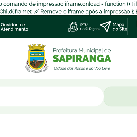
 o comando de impressão iframe.onload = function () { 
d(iframe); // Remove o iframe após a impressão }; }); }