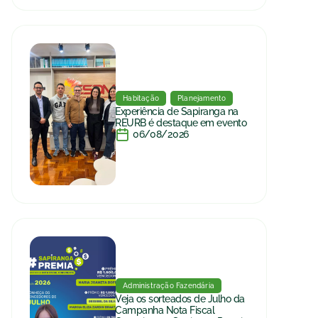
Habitação
Planejamento
Experiência de Sapiranga na
REURB é destaque em evento
06/08/2026
Administração Fazendária
Veja os sorteados de Julho da
Campanha Nota Fiscal