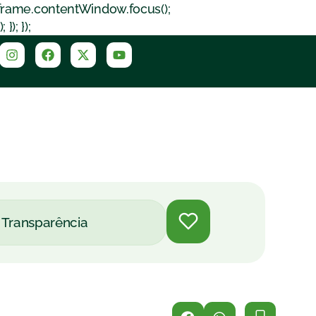
iframe.contentWindow.focus();
); });
Transparência