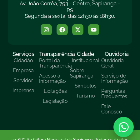
Av. João Corrêa, 793 - Centro, Sapiranga -
RS
Segunda a sexta, das 12h30 às 18h30.
Serviços
Transparência
Cidade
Ouvidoria
Cidadão
Portal da
Institucional
Ouvidoria
Transparência
Geral
Empresa
Sobre
Acesso à
Sapiranga
Serviço de
Servidor
Informação
Informação
Símbolos
Imprensa
Licitações
Perguntas
Turísmo
Frequentes
Legislação
Fale
Conosco
2026 © Prefeitura Municipal de Sapiranga. Todos os direitos