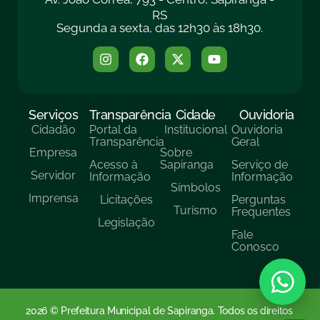
RS
Segunda a sexta, das 12h30 às 18h30.
Serviços
Transparência
Cidade
Ouvidoria
Cidadão
Portal da
Institucional
Ouvidoria
Transparência
Geral
Empresa
Sobre
Acesso à
Sapiranga
Serviço de
Servidor
Informação
Informação
Símbolos
Imprensa
Licitações
Perguntas
Turísmo
Frequentes
Legislação
Fale
Conosco
2026 © Prefeitura Municipal de Sapiranga. Todos os direitos