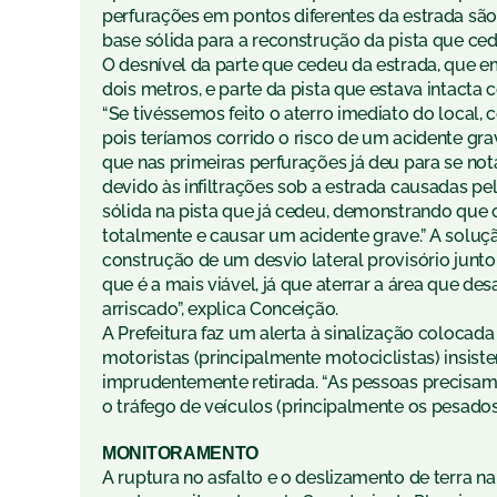
perfurações em pontos diferentes da estrada são
base sólida para a reconstrução da pista que ce
O desnível da parte que cedeu da estrada, que e
dois metros, e parte da pista que estava intact
“Se tivéssemos feito o aterro imediato do local
pois teríamos corrido o risco de um acidente grav
que nas primeiras perfurações já deu para se no
devido às infiltrações sob a estrada causadas pe
sólida na pista que já cedeu, demonstrando que 
totalmente e causar um acidente grave.” A soluçã
construção de um desvio lateral provisório junt
que é a mais viável, já que aterrar a área que d
arriscado”, explica Conceição.
A Prefeitura faz um alerta à sinalização colocada
motoristas (principalmente motociclistas) insist
imprudentemente retirada. “As pessoas precisam e
o tráfego de veículos (principalmente os pesados)
MONITORAMENTO
A ruptura no asfalto e o deslizamento de terra 