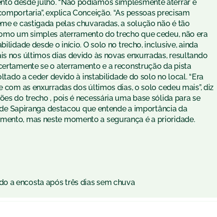
nto desde julho. “Não podíamos simplesmente aterrar e
comportaria”, explica Conceição. “As pessoas precisam
eme e castigada pelas chuvaradas, a solução não é tão
 como um simples aterramento do trecho que cedeu, não era
ilidade desde o início. O solo no trecho, inclusive, ainda
is nos últimos dias devido às novas enxurradas, resultando
 certamente se o aterramento e a reconstrução da pista
oltado a ceder devido à instabilidade do solo no local. “Era
e com as enxurradas dos últimos dias, o solo cedeu mais”, diz
ões do trecho , pois é necessária uma base sólida para se
ura de Sapiranga destacou que entende a importância da
amento, mas neste momento a segurança é a prioridade.
o a encosta após três dias sem chuva