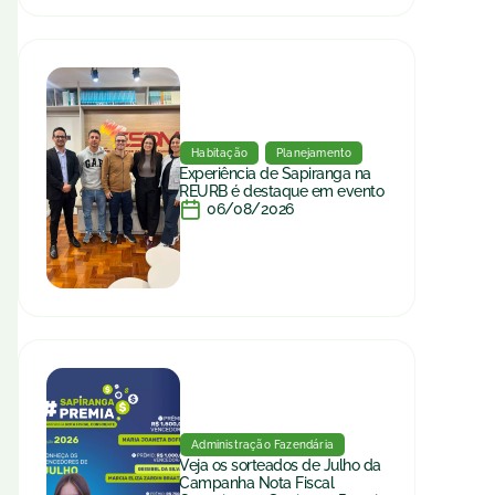
Habitação
Planejamento
Experiência de Sapiranga na
REURB é destaque em evento
06/08/2026
Administração Fazendária
Veja os sorteados de Julho da
Campanha Nota Fiscal