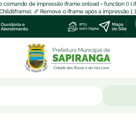
 o comando de impressão iframe.onload = function () { 
d(iframe); // Remove o iframe após a impressão }; }); }