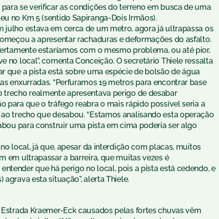
 para se verificar as condições do terreno em busca de uma
deu no Km 5 (sentido Sapiranga-Dois Irmãos).
m julho estava em cerca de um metro, agora já ultrapassa os
a começou a apresentar rachaduras e deformações do asfalto.
, certamente estaríamos com o mesmo problema, ou até pior,
e no local”, comenta Conceição. O secretário Thiele ressalta
tar que a pista está sobre uma espécie de bolsão de água
las enxurradas. “Perfuramos 19 metros para encontrar base
o trecho realmente apresentava perigo de desabar
o para que o tráfego reabra o mais rápido possível seria a
o ao trecho que desabou. “Estamos analisando esta operação
esabou para construir uma pista em cima poderia ser algo
 no local, já que, apesar da interdição com placas, muitos
em em ultrapassar a barreira, que muitas vezes é
ntender que há perigo no local, pois a pista está cedendo, e
 agrava esta situação”, alerta Thiele.
na Estrada Kraemer-Eck causados pelas fortes chuvas vêm