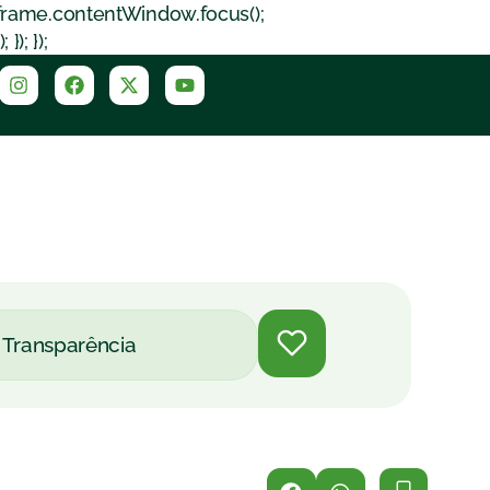
iframe.contentWindow.focus();
); });
Transparência