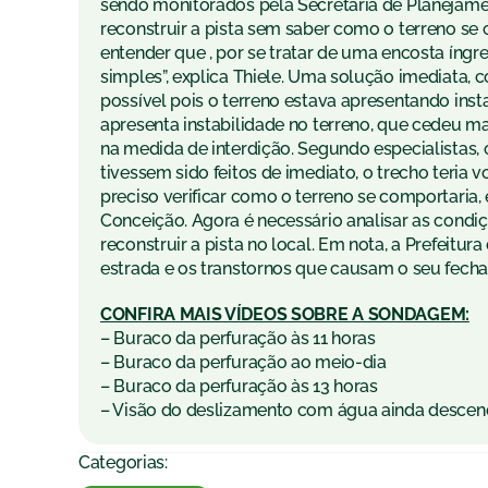
sendo monitorados pela Secretaria de Planejame
reconstruir a pista sem saber como o terreno se 
entender que , por se tratar de uma encosta íngr
simples”, explica Thiele. Uma solução imediata,
possível pois o terreno estava apresentando instab
apresenta instabilidade no terreno, que cedeu ma
na medida de interdição. Segundo especialistas,
tivessem sido feitos de imediato, o trecho teria v
preciso verificar como o terreno se comportaria, 
Conceição. Agora é necessário analisar as condiç
reconstruir a pista no local. Em nota, a Prefeit
estrada e os transtornos que causam o seu fech
CONFIRA MAIS VÍDEOS SOBRE A SONDAGEM:
– Buraco da perfuração às 11 horas
– Buraco da perfuração ao meio-dia
– Buraco da perfuração às 13 horas
– Visão do deslizamento com água ainda descend
Categorias: