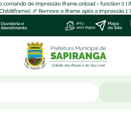
 o comando de impressão iframe.onload = function () { 
d(iframe); // Remove o iframe após a impressão }; }); }