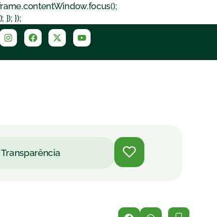
iframe.contentWindow.focus();
); });
Transparência