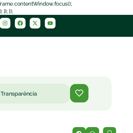
iframe.contentWindow.focus();
); });
Transparência