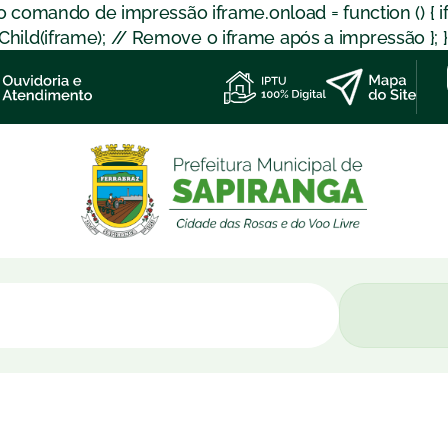
 o comando de impressão iframe.onload = function () { 
d(iframe); // Remove o iframe após a impressão }; }); }