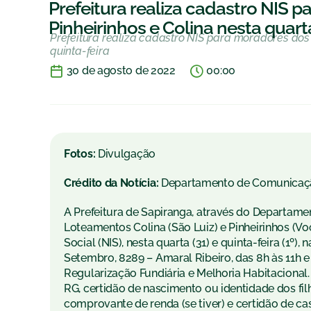
Prefeitura realiza cadastro NIS
Pinheirinhos e Colina nesta quarta
Prefeitura realiza cadastro NIS para moradores dos 
quinta-feira
30 de agosto de 2022
00:00
Fotos:
Divulgação
Crédito da Notícia:
Departamento de Comunicaç
A Prefeitura de Sapiranga, através do Departam
Loteamentos Colina (São Luiz) e Pinheirinhos (Vo
Social (NIS), nesta quarta (31) e quinta-feira (1º)
Setembro, 8289 – Amaral Ribeiro, das 8h às 11h 
Regularização Fundiária e Melhoria Habitacional
RG, certidão de nascimento ou identidade dos fi
comprovante de renda (se tiver) e certidão de ca