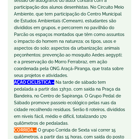
sessão de autógrafos do autor contará com a
participação dos alunos desenhistas. No Circuito Meio
Ambiente, que tem participação do Centro Municipal
de Estudos Ambientais (Cemeam), estudantes são
divididos em grupos, e percorrem no pavilhão do
Parcão os espaços montados que têm como assuntos
o impacto do homem na natureza; os tipos, usos e
aspectos do solo; aspectos da urbanização; animais
peçonhentos; prevenção ao mosquito Aedes aegypti;
e a preservação do Morro Ferrabraz, em ação
coordenada pela ONG Araçá-Piranga, que trata sobre
seus projetos e atividades.
AÇÃO CICLÍSTICA –
Na tarde de sábado tem
pedalada a partir das 13h30, com saída na Praça da
Bandeira, no Centro de Sapiranga. O Grupo Pedal de
Sábado promove passeio ecológico pelas ruas da
cidade recolhendo resíduos. Serão 6 roteiros, divididos
em níveis fácil, médio e difícil, totalizando 170
quilômetros de pedaladas.
CORRIDA –
O grupo Corrida de Sexta vai correr 15
quilômetros, a partir das 15 horas, com saída do posto