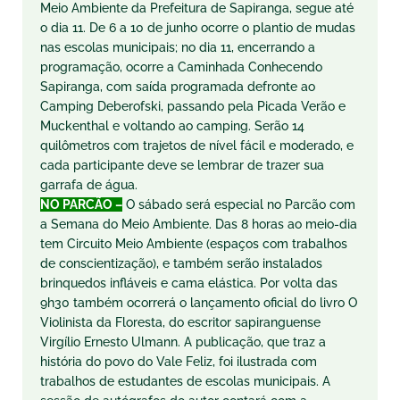
Meio Ambiente da Prefeitura de Sapiranga, segue até
o dia 11. De 6 a 10 de junho ocorre o plantio de mudas
nas escolas municipais; no dia 11, encerrando a
programação, ocorre a Caminhada Conhecendo
Sapiranga, com saída programada defronte ao
Camping Deberofski, passando pela Picada Verão e
Muckenthal e voltando ao camping. Serão 14
quilômetros com trajetos de nível fácil e moderado, e
cada participante deve se lembrar de trazer sua
garrafa de água.
NO PARCÃO –
O sábado será especial no Parcão com
a Semana do Meio Ambiente. Das 8 horas ao meio-dia
tem Circuito Meio Ambiente (espaços com trabalhos
de conscientização), e também serão instalados
brinquedos infláveis e cama elástica. Por volta das
9h30 também ocorrerá o lançamento oficial do livro O
Violinista da Floresta, do escritor sapiranguense
Virgílio Ernesto Ulmann. A publicação, que traz a
história do povo do Vale Feliz, foi ilustrada com
trabalhos de estudantes de escolas municipais. A