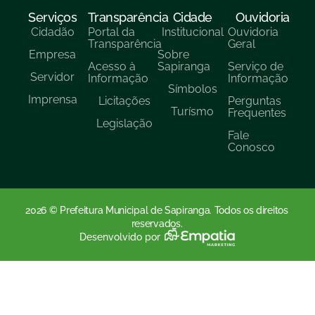
Serviços
Transparência
Cidade
Ouvidoria
Cidadão
Portal da
Institucional
Ouvidoria
Transparência
Geral
Empresa
Sobre
Acesso à
Sapiranga
Serviço de
Servidor
Informação
Informação
Símbolos
Imprensa
Licitações
Perguntas
Turísmo
Frequentes
Legislação
Fale
Conosco
2026 © Prefeitura Municipal de Sapiranga. Todos os direitos
reservados.
Desenvolvido por