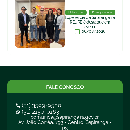
Habitação
Planejamento
Experiência de Sapiranga na
REURB é destaque em
evento
06/08/2026
FALE CONOSCO
(51) 3599-9500
(51) 2150-0163
comunica@sapiranga.rs.gov.br
Av. João Corrêa, 793 - Centro, Sapiranga -
RS