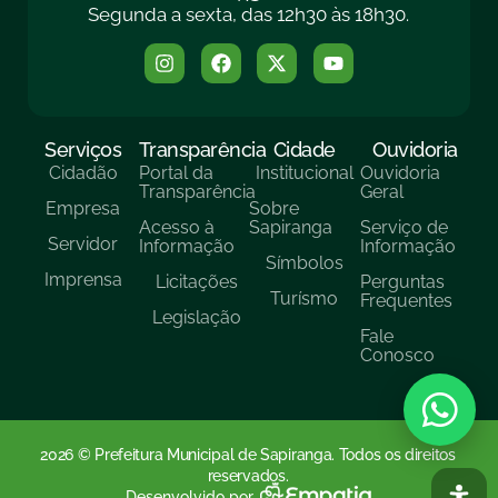
Segunda a sexta, das 12h30 às 18h30.
Serviços
Transparência
Cidade
Ouvidoria
Cidadão
Portal da
Institucional
Ouvidoria
Transparência
Geral
Empresa
Sobre
Acesso à
Sapiranga
Serviço de
Servidor
Informação
Informação
Símbolos
Imprensa
Licitações
Perguntas
Turísmo
Frequentes
Legislação
Fale
Conosco
2026 © Prefeitura Municipal de Sapiranga. Todos os direitos
reservados.
Desenvolvido por